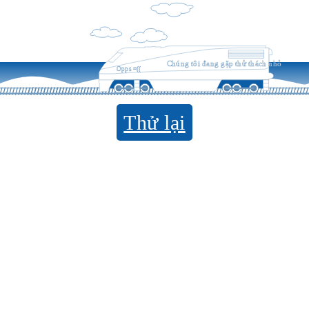
Chúng tôi đang gặp thử thách nhỏ
Opps =((
Thử lại