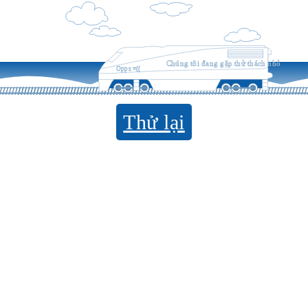
Chúng tôi đang gặp thử thách nhỏ
Opps =((
Thử lại