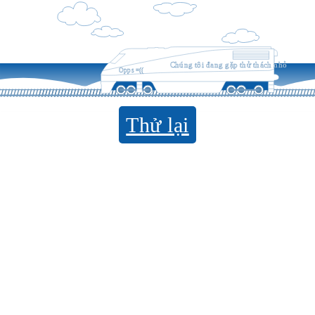
Chúng tôi đang gặp thử thách nhỏ
Opps =((
Thử lại