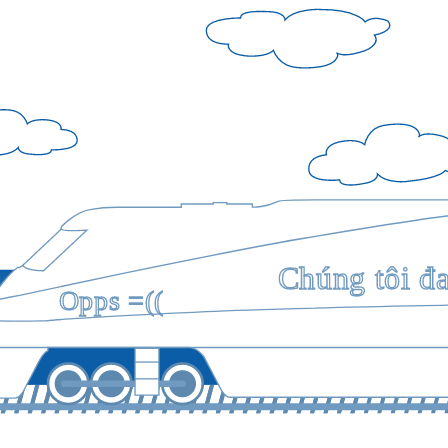
Chúng tôi đ
Opps =((