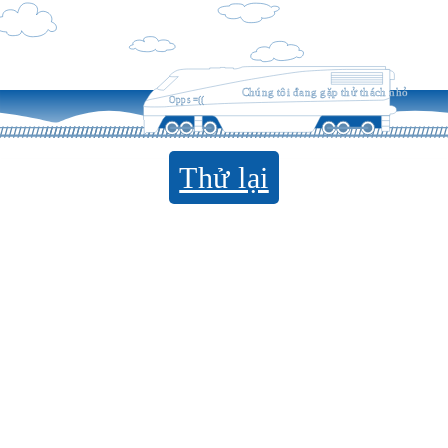
Chúng tôi đang gặp thử thách nhỏ
Opps =((
Thử lại