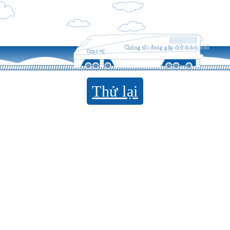
Chúng tôi đang gặp thử thách nhỏ
Opps =((
Thử lại