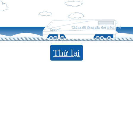
Chúng tôi đang gặp thử thách nhỏ
Opps =((
Thử lại