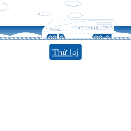
Chúng tôi đang gặp thử thách nhỏ
Opps =((
Thử lại