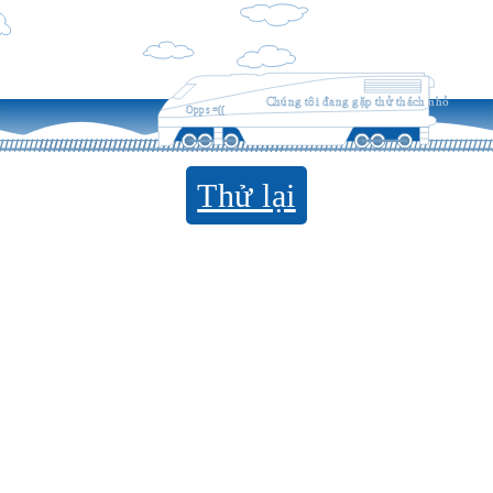
Chúng tôi đang gặp thử thách nhỏ
Opps =((
Thử lại