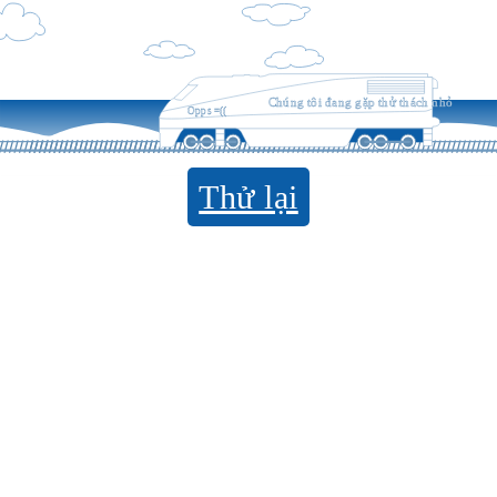
Chúng tôi đang gặp thử thách nhỏ
Opps =((
Thử lại