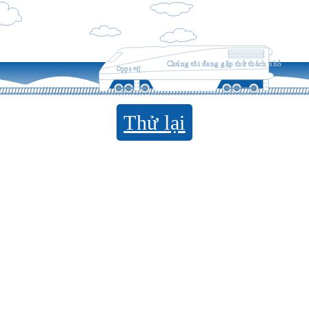
Chúng tôi đang gặp thử thách nhỏ
Opps =((
Thử lại