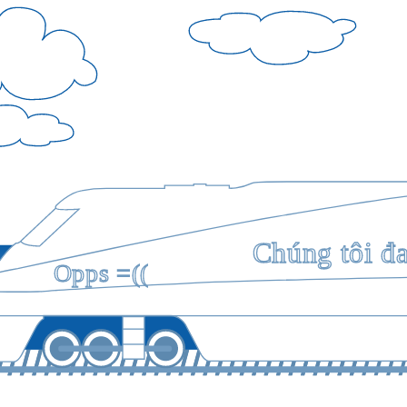
Chúng tôi đ
Opps =((