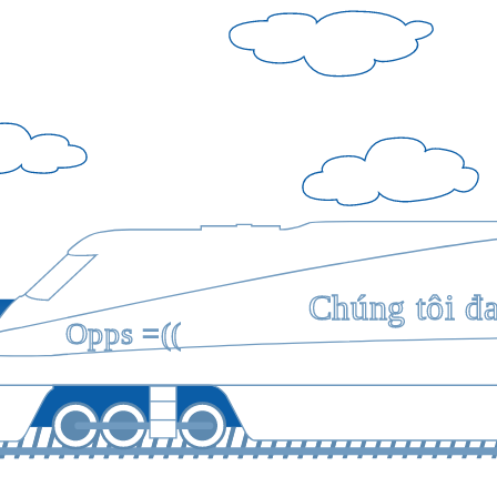
Chúng tôi đ
Opps =((