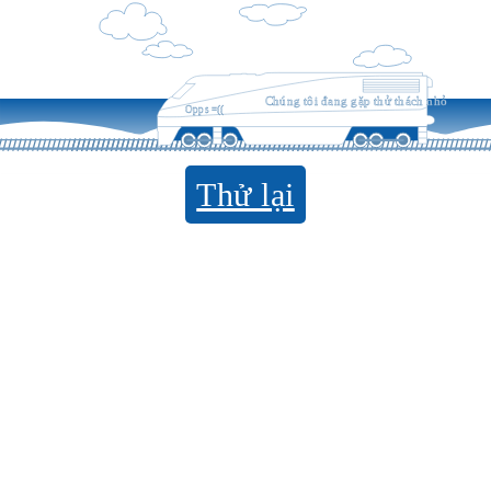
Chúng tôi đang gặp thử thách nhỏ
Opps =((
Thử lại