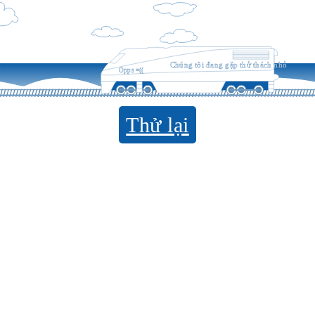
Chúng tôi đang gặp thử thách nhỏ
Opps =((
Thử lại