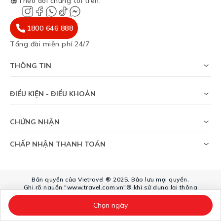
Theo dõi chúng tôi trên
:
1800 646 888
Tổng đài miễn phí 24/7
THÔNG TIN
Về chúng tôi
Khảo sát tỷ lệ đạt visa
ĐIỀU KIỆN - ĐIỀU KHOẢN
Tạp chí du lịch
Chính sách riêng tư
Tin tức
Thỏa thuận sử dụng
Sitemap
CHỨNG NHẬN
Chính sách bảo vệ dữ liệu cá nhân
Trợ giúp
CHẤP NHẬN THANH TOÁN
Bản quyền của Vietravel ® 2025. Bảo lưu mọi quyền.
Ghi rõ nguồn "www.travel.com.vn"® khi sử dụng lại thông
tin từ website này.
Số giấy phép kinh doanh lữ hành Quốc tế: 79-
Chọn ngày
234/2022/TCDL-GP LHQT.