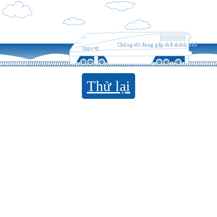
Chúng tôi đang gặp thử thách nhỏ
Opps =((
Thử lại