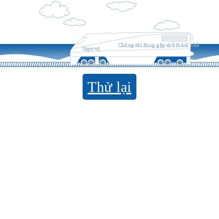
Chúng tôi đang gặp thử thách nhỏ
Opps =((
Thử lại