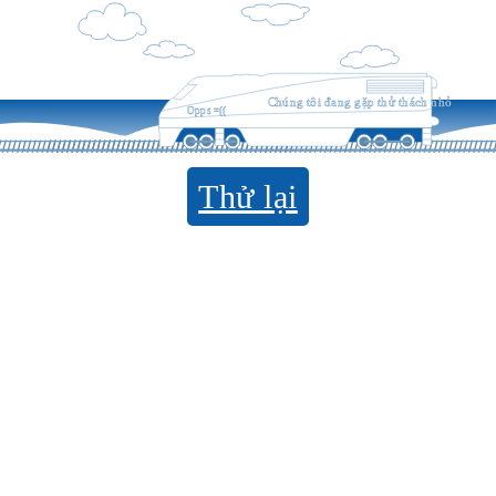
Chúng tôi đang gặp thử thách nhỏ
Opps =((
Thử lại