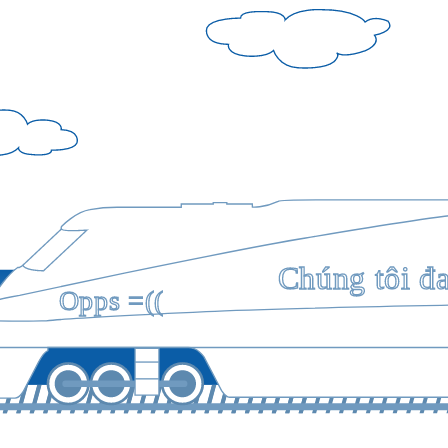
Chúng tôi đ
Opps =((