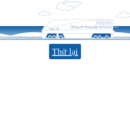
Chúng tôi đang gặp thử thách nhỏ
Opps =((
Thử lại