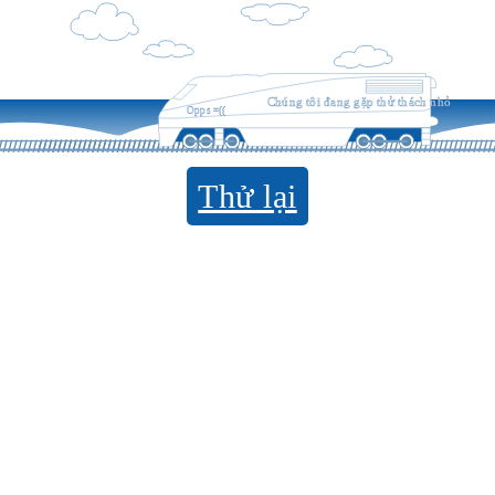
Chúng tôi đang gặp thử thách nhỏ
Opps =((
Thử lại