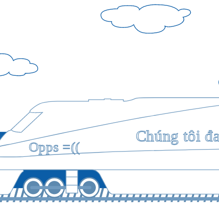
Chúng tôi đ
Opps =((