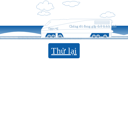
Chúng tôi đang gặp thử thách nhỏ
Opps =((
Thử lại