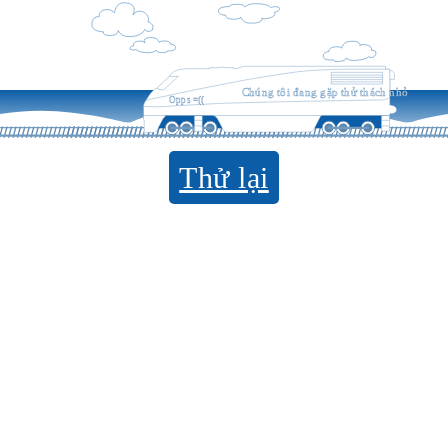
Chúng tôi đang gặp thử thách nhỏ
Opps =((
Thử lại