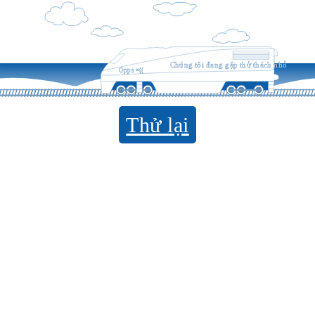
Chúng tôi đang gặp thử thách nhỏ
Opps =((
Thử lại