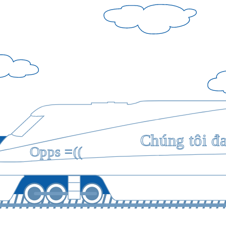
Chúng tôi đ
Opps =((