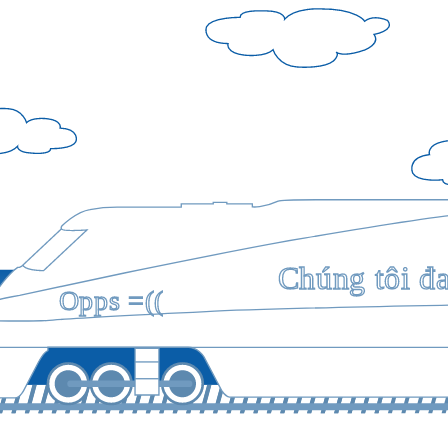
Chúng tôi đ
Opps =((