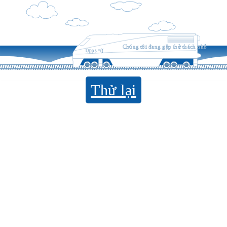
Chúng tôi đang gặp thử thách nhỏ
Opps =((
Thử lại