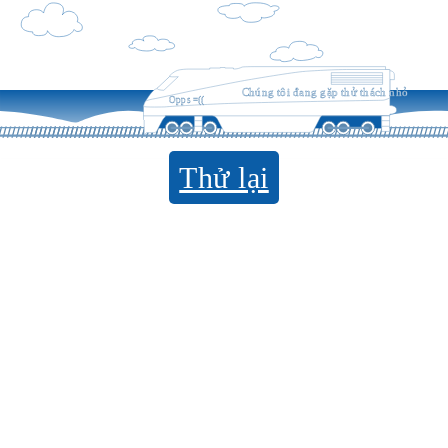
Chúng tôi đang gặp thử thách nhỏ
Opps =((
Thử lại