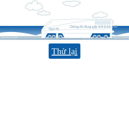
Chúng tôi đang gặp thử thách nhỏ
Opps =((
Thử lại