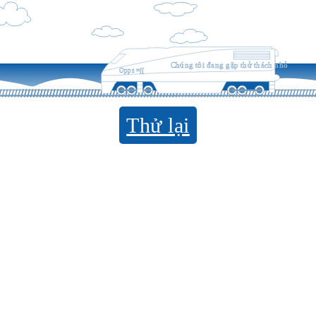
Chúng tôi đang gặp thử thách nhỏ
Opps =((
Thử lại