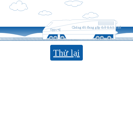
Chúng tôi đang gặp thử thách nhỏ
Opps =((
Thử lại