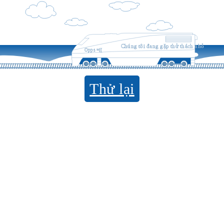
Chúng tôi đang gặp thử thách nhỏ
Opps =((
Thử lại