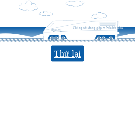
Chúng tôi đang gặp thử thách nhỏ
Opps =((
Thử lại