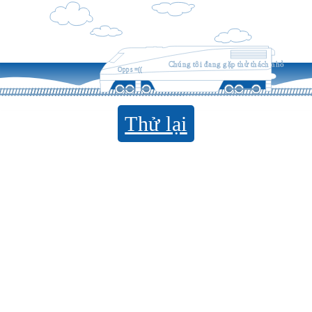
Chúng tôi đang gặp thử thách nhỏ
Opps =((
Thử lại