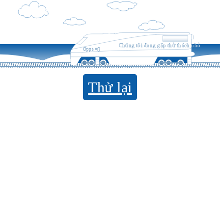
Chúng tôi đang gặp thử thách nhỏ
Opps =((
Thử lại