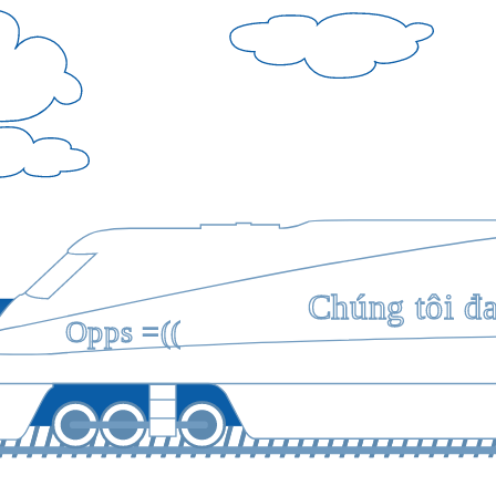
Chúng tôi đ
Opps =((