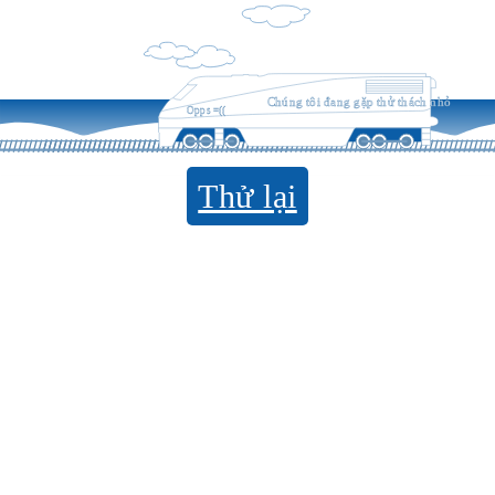
Chúng tôi đang gặp thử thách nhỏ
Opps =((
Thử lại