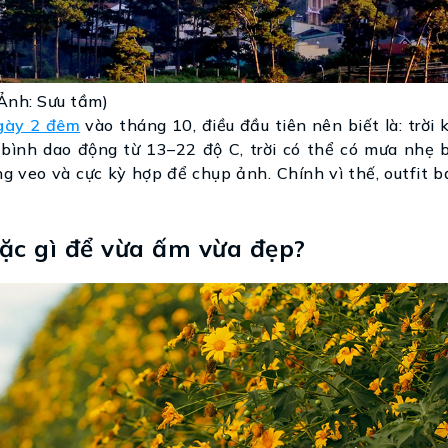
(Ảnh: Sưu tầm)
ngày 2 đêm
vào tháng 10, điều đầu tiên nên biết là: trời 
 bình dao động từ 13–22 độ C, trời có thể có mưa nhẹ b
ng veo và cực kỳ hợp để chụp ảnh. Chính vì thế, outfit
ặc gì để vừa ấm vừa đẹp?