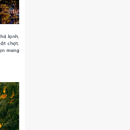
khá lạnh,
ất chợt,
 bạn mang