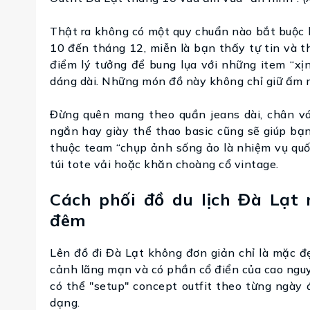
Thật ra không có một quy chuẩn nào bắt buộc
10 đến tháng 12, miễn là bạn thấy tự tin và t
điểm lý tưởng để bung lụa với những item “xịn
dáng dài. Những món đồ này không chỉ giữ ấm 
Đừng quên mang theo quần jeans dài, chân vá
ngắn hay giày thể thao basic cũng sẽ giúp bạ
thuộc team “chụp ảnh sống ảo là nhiệm vụ quốc
túi tote vải hoặc khăn choàng cổ vintage.
Cách phối đồ du lịch Đà Lạt
đêm
Lên đồ đi Đà Lạt không đơn giản chỉ là mặc đ
cảnh lãng mạn và có phần cổ điển của cao nguyê
có thể "setup" concept outfit theo từng ngà
dạng.