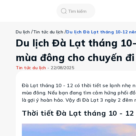
Chatbot
Tour Tet 2025
ASEAN Cup
Sống động phương n
Tìm kiếm
Vietravel
Về chúng tôi
/
/
Du lịch Đà Lạt tháng 10-12 nê
Du lịch
Tin tức du lịch
Tạp chí du lịch
Tin tức
Du lịch Đà Lạt tháng 10-
Vận chuyển
Khảo sát tỷ lệ đạ
Tra cứu booking
mùa đông cho chuyến đ
Khuyến mãi
Tin tức du lịch
-
22/08/2025
Tin tức
Đà Lạt tháng 10 - 12 có thời tiết se lạnh nhẹ 
mùa đông. Nếu bạn đang tìm cảm hứng phối đồ t
Liên hệ
là gợi ý hoàn hảo. Vậy đi Đà Lạt 3 ngày 2 đêm 
Thời tiết Đà Lạt tháng 10 - 12 