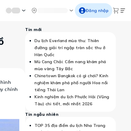
mới miền di sản
Từ cố đô đến thành thăng long
Ngắm ho
Đăng nhập
Tin mới
ồ
Du lịch Everland mùa thu: Thiên
đường giải trí ngập tràn sắc thu ở
Hàn Quốc
Mù Cang Chải: Cẩm nang khám phá
mùa vàng Tây Bắc
Chinatown Bangkok có gì chơi? Kinh
 hình
nghiệm khám phá phố người Hoa nổi
ây chính
tiếng Thái Lan
Kinh nghiệm du lịch Phước Hải (Vũng
Tàu) chi tiết, mới nhất 2026
Tin ngẫu nhiên
TOP 35 địa điểm du lịch Nha Trang