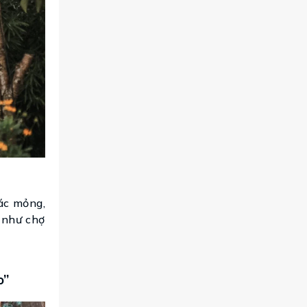
ác mỏng,
 như chợ
o”