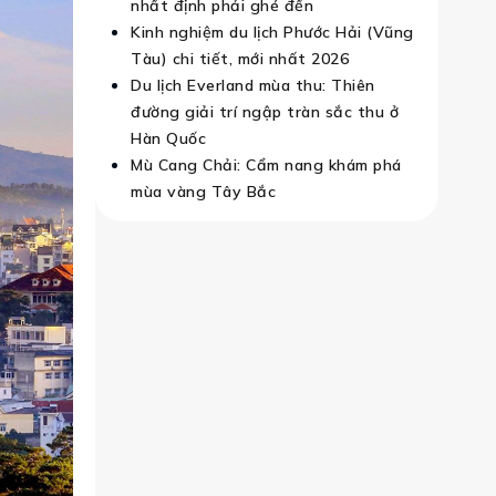
nhất định phải ghé đến
Kinh nghiệm du lịch Phước Hải (Vũng
Tàu) chi tiết, mới nhất 2026
Du lịch Everland mùa thu: Thiên
đường giải trí ngập tràn sắc thu ở
Hàn Quốc
Mù Cang Chải: Cẩm nang khám phá
mùa vàng Tây Bắc