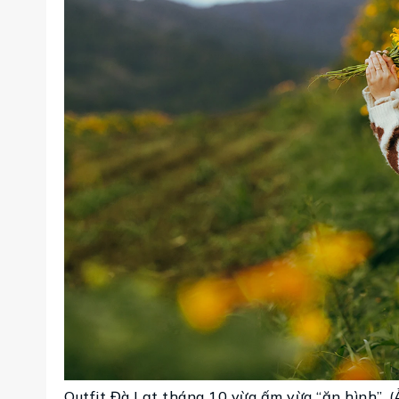
Outfit Đà Lạt tháng 10 vừa ấm vừa “ăn hình”. 