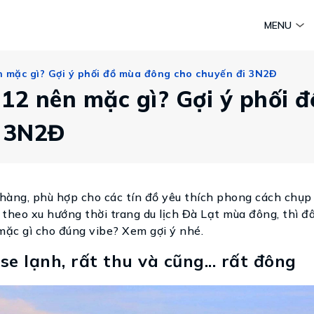
am
Huyền thoại Chăm Pa
Tinh hoa văn hoá biển
Sức sống 
MENU
Vietravel MICE
n mặc gì? Gợi ý phối đồ mùa đông cho chuyến đi 3N2Đ
Vietravel Loyalty
Hành trình Caravan
12 nên mặc gì? Gợi ý phối đ
t visa
i 3N2Đ
nhàng, phù hợp cho các tín đồ yêu thích phong cách chụp
heo xu hướng thời trang du lịch Đà Lạt mùa đông, thì đ
mặc gì cho đúng vibe? Xem gợi ý nhé.
se lạnh, rất thu và cũng... rất đông