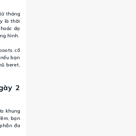
từ tháng
 là thời
 khoác dạ
ng hình.
boots cổ
 nếu bạn
ũ beret,
gày 2
ữa khung
 đêm, bạn
 phần đa