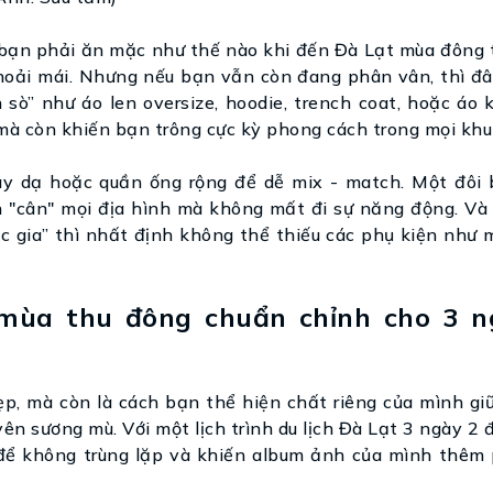
 bạn phải ăn mặc như thế nào khi đến Đà Lạt mùa đông 
hoải mái. Nhưng nếu bạn vẫn còn đang phân vân, thì đây
 sò” như áo len oversize, hoodie, trench coat, hoặc áo
mà còn khiến bạn trông cực kỳ phong cách trong mọi khu
y dạ hoặc quần ống rộng để dễ mix - match. Một đôi 
n "cân" mọi địa hình mà không mất đi sự năng động. Và
 gia” thì nhất định không thể thiếu các phụ kiện như m
 mùa thu đông chuẩn chỉnh cho 3 n
ẹp, mà còn là cách bạn thể hiện chất riêng của mình gi
n sương mù. Với một lịch trình du lịch Đà Lạt 3 ngày 2
y để không trùng lặp và khiến album ảnh của mình thêm