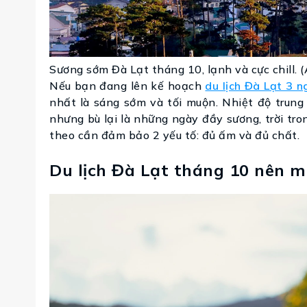
Sương sớm Đà Lạt tháng 10, lạnh và cực chill. 
Nếu bạn đang lên kế hoạch
du lịch Đà Lạt 3 
nhất là sáng sớm và tối muộn. Nhiệt độ trung
nhưng bù lại là những ngày đầy sương, trời tro
theo cần đảm bảo 2 yếu tố: đủ ấm và đủ chất.
Du lịch Đà Lạt tháng 10 nên m