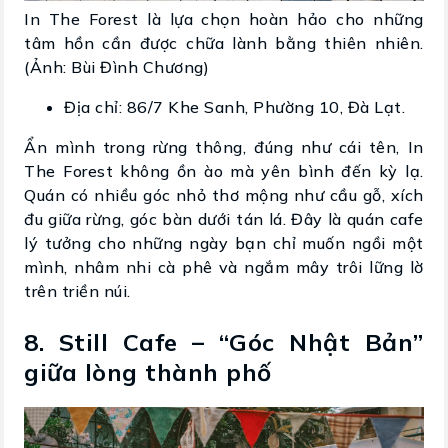
In The Forest là lựa chọn hoàn hảo cho những
tâm hồn cần được chữa lành bằng thiên nhiên.
(Ảnh: Bùi Đình Chương)
Địa chỉ: 86/7 Khe Sanh, Phường 10, Đà Lạt.
Ẩn mình trong rừng thông, đúng như cái tên, In
The Forest không ồn ào mà yên bình đến kỳ lạ.
Quán có nhiều góc nhỏ thơ mộng như cầu gỗ, xích
đu giữa rừng, góc bàn dưới tán lá. Đây là quán cafe
lý tưởng cho những ngày bạn chỉ muốn ngồi một
mình, nhâm nhi cà phê và ngắm mây trôi lững lờ
trên triền núi.
8. Still Cafe – “Góc Nhật Bản”
giữa lòng thành phố