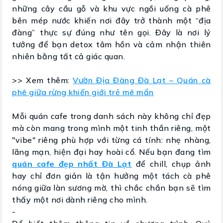
những cây cầu gỗ và khu vực ngồi uống cà phê
bên mép nước khiến nơi đây trở thành một “địa
đàng” thực sự đúng như tên gọi. Đây là nơi lý
tưởng để bạn detox tâm hồn và cảm nhận thiên
nhiên bằng tất cả giác quan.
>> Xem thêm:
Vườn Địa Đàng Đà Lạt – Quán cà
phê giữa rừng khiến giới trẻ mê mẩn
Mỗi quán cafe trong danh sách này không chỉ đẹp
mà còn mang trong mình một tinh thần riêng, một
"vibe" riêng phù hợp với từng cá tính: nhẹ nhàng,
lãng mạn, hiện đại hay hoài cổ. Nếu bạn đang tìm
quán cafe đẹp nhất Đà Lạt
để chill, chụp ảnh
hay chỉ đơn giản là tận hưởng một tách cà phê
nóng giữa làn sương mờ, thì chắc chắn bạn sẽ tìm
thấy một nơi dành riêng cho mình.
-