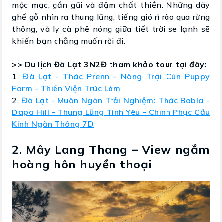
mộc mạc, gần gũi và đậm chất thiền. Những dãy
ghế gỗ nhìn ra thung lũng, tiếng gió rì rào qua rừng
thông, và ly cà phê nóng giữa tiết trời se lạnh sẽ
khiến bạn chẳng muốn rời đi.
>> Du lịch Đà Lạt 3N2Đ tham khảo tour tại đây:
1.
Đà Lạt - Thác Prenn - Nông Trại Cún Puppy
Farm - Thiền Viện Trúc Lâm
2.
Đà Lạt - Muôn Ngàn Trải Nghiệm: Thác Bobla -
Dapa Hill - Thung Lũng Tình Yêu - Chinh Phục Cầu
Kính Ngàn Thông 7D
2. Mây Lang Thang – View ngắm
hoàng hôn huyền thoại