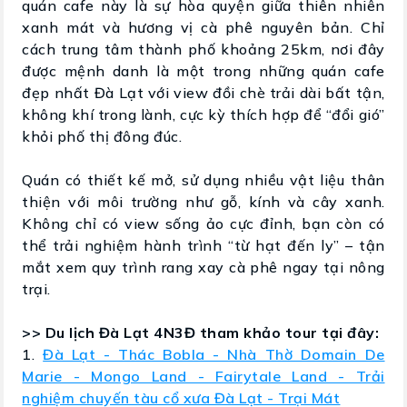
quán cafe này là sự hòa quyện giữa thiên nhiên
xanh mát và hương vị cà phê nguyên bản. Chỉ
cách trung tâm thành phố khoảng 25km, nơi đây
được mệnh danh là một trong những quán cafe
đẹp nhất Đà Lạt với view đồi chè trải dài bất tận,
không khí trong lành, cực kỳ thích hợp để “đổi gió”
khỏi phố thị đông đúc.
Quán có thiết kế mở, sử dụng nhiều vật liệu thân
thiện với môi trường như gỗ, kính và cây xanh.
Không chỉ có view sống ảo cực đỉnh, bạn còn có
thể trải nghiệm hành trình “từ hạt đến ly” – tận
mắt xem quy trình rang xay cà phê ngay tại nông
trại.
>> Du lịch Đà Lạt 4N3Đ tham khảo tour tại đây:
1.
Đà Lạt - Thác Bobla - Nhà Thờ Domain De
Marie - Mongo Land - Fairytale Land - Trải
nghiệm chuyến tàu cổ xưa Đà Lạt - Trại Mát