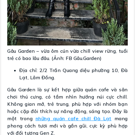
Gâu Garden – vừa ôm cún vừa chill view rừng, tuổi
trẻ có bao lâu đâu. (Ảnh: FB Gâu.Garden)
Địa chỉ: 2/2 Trần Quang diệu phường 10, Đà
Lạt, Lâm Đồng.
Gâu Garden là sự kết hợp giữa quán cafe và sân
chơi thú cưng, có tầm nhìn hướng núi cực chill.
Không gian mở, trẻ trung, phù hợp với nhóm bạn
hoặc cặp đôi thích sự năng động, sáng tạo. Đây là
một trong
những quán cafe chill Đà Lạt
mang
phong cách tươi mới và gần gũi, cực kỳ phù hợp
với đối tượng Gen Z.