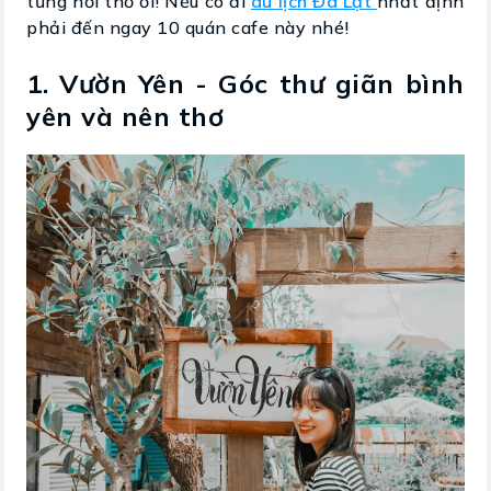
từng hơi thở ơi! Nếu có đi
du lịch Đà Lạt
nhất định
phải đến ngay 10 quán cafe này nhé!
1. Vườn Yên - Góc thư giãn bình
yên và nên thơ