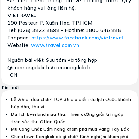
Để biết thêm thông tin về chương trình, Quý
khách hàng vui lòng liên hệ:
VIETRAVEL
190 Pasteur, P. Xuân Hòa, TP.HCM
Tel: (028) 3822 8898 - Hotline: 1800 646 888
Fanpage:
https://www.facebook.com/vietravel
Website:
www.travel.com.vn
Nguồn bài viết: Sưu tầm và tổng hợp
@camnangdulich #camnangdulich
_CN_
Tin mới
Lễ 2/9 đi đâu chơi? TOP 35 địa điểm du lịch Quốc khánh
hấp dẫn, thú vị
Du lịch Everland mùa thu: Thiên đường giải trí ngập
tràn sắc thu ở Hàn Quốc
Mù Cang Chải: Cẩm nang khám phá mùa vàng Tây Bắc
Chinatown Bangkok có gì chơi? Kinh nghiệm khám phá