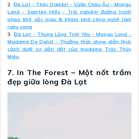
2.
Đà Lạt - Thác Dambri - Vườn Châu Âu - Mongo
Land - Samten Hills - Trải nghiệm đường trượt
phao khô sắc màu & khám phá công nghệ làm
rượu vang
3.
Đà Lạt - Thung Lũng Tình Yêu - Mongo Land -
Madame De Dalat - Thưởng thức show diễn thực
cảnh dưới sự dẫn dắt của madame Trác Thúy
Miêu
7. In The Forest – Một nốt trầm
đẹp giữa lòng Đà Lạt