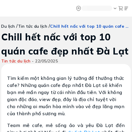
Chatbot
Tour Tet 2025
ASEAN Cup
Sống động phương n
Vietravel
Về chúng tôi
Vietravel MIC
/
/
Chill hết nấc với top 10 quán cafe đẹp nhất Đà Lạt
Du lịch
Tin tức du lịch
Tạp chí du lịch
Vietravel Loy
Tin tức
Hành trình Ca
Chill hết nấc với top 10
Vận chuyển
Khảo sát tỷ lệ đạt visa
Tra cứu booking
quán cafe đẹp nhất Đà Lạt
Khuyến mãi
Tin tức du lịch
-
22/05/2025
Tin tức
Tìm kiếm một không gian lý tưởng để thưởng thức
cafe? Những quán cafe đẹp nhất Đà Lạt sẽ khiến
Liên hệ
bạn mê mẩn ngay từ cái nhìn đầu tiên. Với không
gian độc đáo, view đẹp, đây là địa chỉ tuyệt vời
cho những ai muốn hòa mình vào vẻ đẹp lãng mạn
của thành phố sương mù.
Team mê cafe, mê sống ảo và yêu Đà Lạt đến