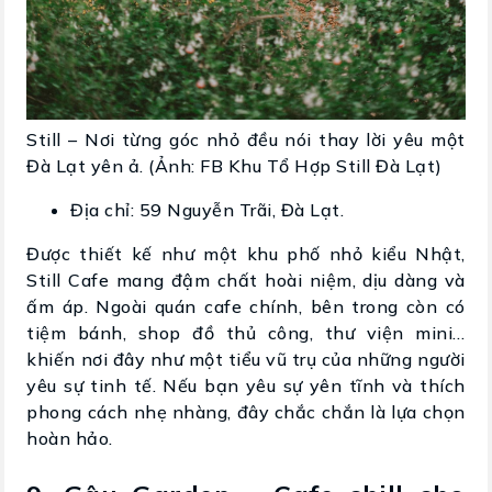
Still – Nơi từng góc nhỏ đều nói thay lời yêu một
Đà Lạt yên ả. (Ảnh: FB Khu Tổ Hợp Still Đà Lạt)
Địa chỉ: 59 Nguyễn Trãi, Đà Lạt.
Được thiết kế như một khu phố nhỏ kiểu Nhật,
Still Cafe mang đậm chất hoài niệm, dịu dàng và
ấm áp. Ngoài quán cafe chính, bên trong còn có
tiệm bánh, shop đồ thủ công, thư viện mini…
khiến nơi đây như một tiểu vũ trụ của những người
yêu sự tinh tế. Nếu bạn yêu sự yên tĩnh và thích
phong cách nhẹ nhàng, đây chắc chắn là lựa chọn
hoàn hảo.