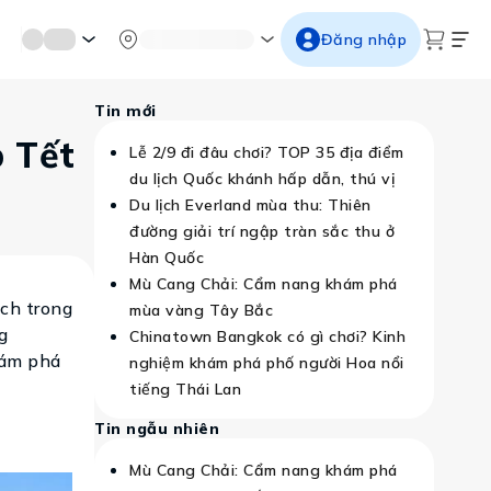
mới miền di sản
Từ cố đô đến thành thăng long
Ngắm ho
Đăng nhập
Tin mới
p Tết
Lễ 2/9 đi đâu chơi? TOP 35 địa điểm
du lịch Quốc khánh hấp dẫn, thú vị
Du lịch Everland mùa thu: Thiên
đường giải trí ngập tràn sắc thu ở
Hàn Quốc
Mù Cang Chải: Cẩm nang khám phá
ch trong
mùa vàng Tây Bắc
g
Chinatown Bangkok có gì chơi? Kinh
hám phá
nghiệm khám phá phố người Hoa nổi
tiếng Thái Lan
Tin ngẫu nhiên
Mù Cang Chải: Cẩm nang khám phá