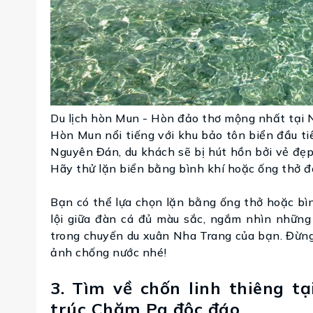
Du lịch hòn Mun - Hòn đảo thơ mộng nhất tại 
Hòn Mun nổi tiếng với khu bảo tôn biển đầu tiê
Nguyên Đán, du khách sẽ bị hút hồn bởi vẻ đẹp
Hãy thử lặn biển bằng bình khí hoặc ống thở đ
Bạn có thể lựa chọn lặn bằng ống thở hoặc bì
lội giữa đàn cá đủ màu sắc, ngắm nhìn những
trong chuyến du xuân Nha Trang của bạn. Đừn
ảnh chống nước nhé!
3. Tìm về chốn linh thiêng 
trúc Chăm Pa độc đáo