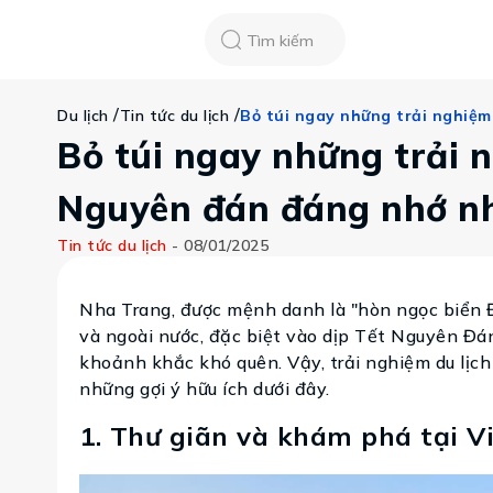
Chatbot
Tour Tet 2025
ASEAN Cup
Sống động phương n
Tìm kiếm
Vietravel
Về chúng tôi
/
/
Bỏ túi ngay những trải nghiệ
Du lịch
Tin tức du lịch
Tạp chí du lịch
Tin tức
Bỏ túi ngay những trải 
Vận chuyển
Khảo sát tỷ lệ đạ
Tra cứu booking
Nguyên đán đáng nhớ n
Khuyến mãi
Tin tức du lịch
-
08/01/2025
Tin tức
Nha Trang, được mệnh danh là "hòn ngọc biển 
và ngoài nước, đặc biệt vào dịp Tết Nguyên Đ
Liên hệ
khoảnh khắc khó quên. Vậy, trải nghiệm du lị
những gợi ý hữu ích dưới đây.
1. Thư giãn và khám phá tại 