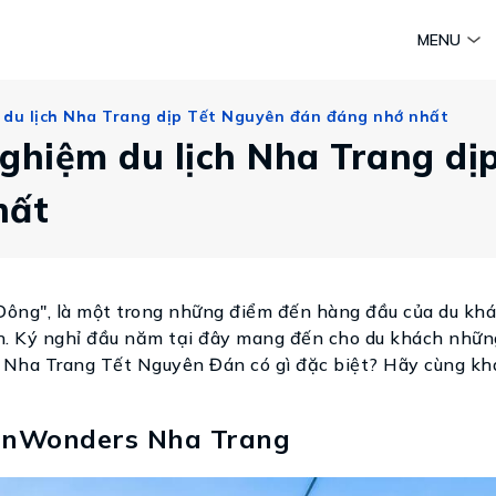
am
Huyền thoại Chăm Pa
Tinh hoa văn hoá biển
Sức sống 
MENU
Vietravel MICE
m du lịch Nha Trang dịp Tết Nguyên đán đáng nhớ nhất
Vietravel Loyalty
Hành trình Caravan
nghiệm du lịch Nha Trang dị
t visa
hất
Đông", là một trong những điểm đến hàng đầu của du khá
án. Ký nghỉ đầu năm tại đây mang đến cho du khách nhữn
ch Nha Trang Tết Nguyên Đán có gì đặc biệt? Hãy cùng k
VinWonders Nha Trang