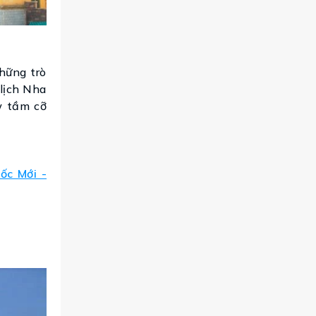
hững trò
 lịch Nha
w tầm cỡ
ốc Mới -