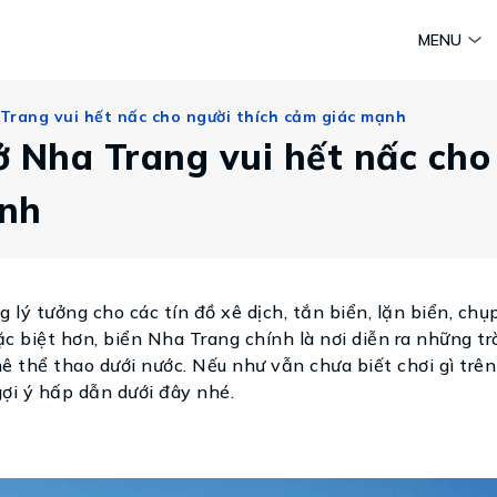
am
Huyền thoại Chăm Pa
Tinh hoa văn hoá biển
Sức sống 
MENU
Vietravel MICE
 Trang vui hết nấc cho người thích cảm giác mạnh
Vietravel Loyalty
Hành trình Caravan
 ở Nha Trang vui hết nấc cho
t visa
ạnh
 lý tưởng cho các tín đồ xê dịch, tắn biển, lặn biển, chụ
c biệt hơn, biển Nha Trang chính là nơi diễn ra những tr
 thể thao dưới nước. Nếu như vẫn chưa biết chơi gì trên
ợi ý hấp dẫn dưới đây nhé.