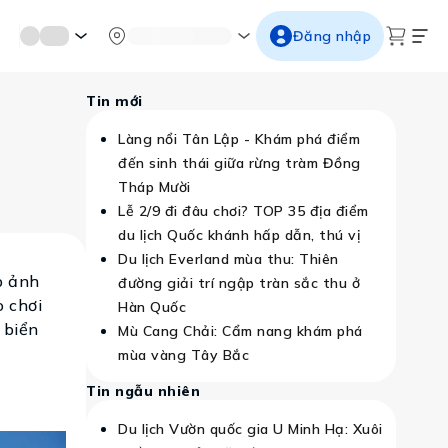
mới miền di sản
Từ cố đô đến thành thăng long
Ngắm ho
Đăng nhập
Tin mới
Làng nổi Tân Lập - Khám phá điểm
đến sinh thái giữa rừng tràm Đồng
Tháp Mười
Lễ 2/9 đi đâu chơi? TOP 35 địa điểm
du lịch Quốc khánh hấp dẫn, thú vị
Du lịch Everland mùa thu: Thiên
p ảnh
đường giải trí ngập tràn sắc thu ở
ò chơi
Hàn Quốc
 biển
Mù Cang Chải: Cẩm nang khám phá
mùa vàng Tây Bắc
Tin ngẫu nhiên
Du lịch Vườn quốc gia U Minh Hạ: Xuôi