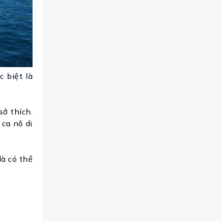
 biệt là
sở thích.
 ca nô di
là có thể