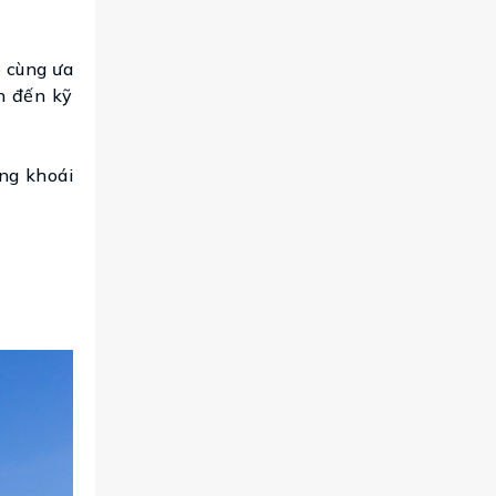
ô cùng ưa
ần đến kỹ
ảng khoái