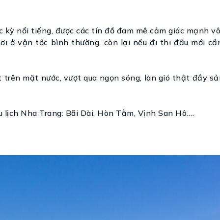
ực kỳ nổi tiếng, được các tín đồ đam mê cảm giác mạnh v
ơi ở vận tốc bình thường, còn lại nếu đi thi đấu mới c
ớt trên mặt nước, vượt qua ngọn sóng, làn gió thật đầy s
u lịch Nha Trang: Bãi Dài, Hòn Tằm, Vịnh San Hô….