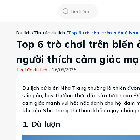
Chatbot
Tour Tet 2025
ASEAN Cup
Sống động phương n
Tìm kiếm
Vietravel
Về chúng tôi
/
/
Top 6 trò chơi trên biển ở Nha
Du lịch
Tin tức du lịch
Tạp chí du lịch
Tin tức
Top 6 trò chơi trên biển
Vận chuyển
Khảo sát tỷ lệ đạ
Tra cứu booking
người thích cảm giác m
Khuyến mãi
Tin tức du lịch
-
26/06/2025
Tin tức
Du lịch xứ biển Nha Trang thường là thiên đường
sống ảo, hay thưởng thức đặc sản tươi ngon. Đặ
Liên hệ
cảm giác mạnh vui hết nấc dành cho hội đam mê
khi đến Nha Trang thì tham khảo ngay những g
1. Dù lượn