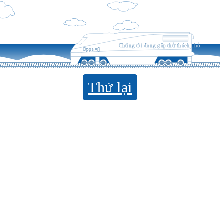
Chúng tôi đang gặp thử thách nhỏ
Opps =((
Thử lại