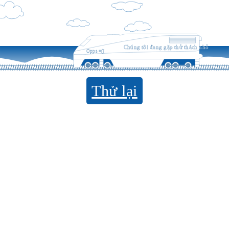
Chúng tôi đang gặp thử thách nhỏ
Opps =((
Thử lại