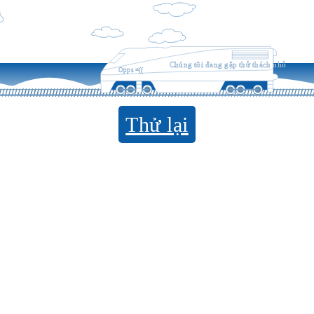
Chúng tôi đang gặp thử thách nhỏ
Opps =((
Thử lại