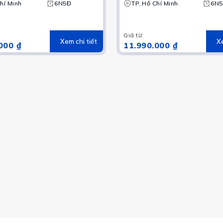
- Mộc Châu | Thưởng
hí Minh
6N5Đ
Cú – Đồng Văn – Làng L
TP. Hồ Chí Minh
6N
ffet trưa giữa mây ngàn
Chải – Lào Cai – Sapa –
an
Fansipan
Giá từ
:
Xem chi tiết
Xe
000 ₫
11.990.000 ₫