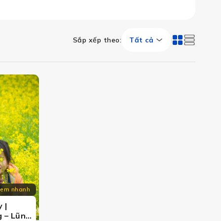
Sắp xếp theo
:
Tất cả
 sử, du lịch Tây Bắc mang đến những trải nghiệm khó quên
em nhanh
 |
 – Lũng