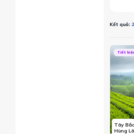
Kết quả:
2
Tiết ki
 bản sắc văn hóa độc đáo của các dân tộc vùng cao. Từ S
Tây Bắc
Hùng Lô