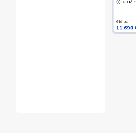
Sơn La 
TP. Hồ C
thức bu
Fansip
Giá từ
:
11.690.