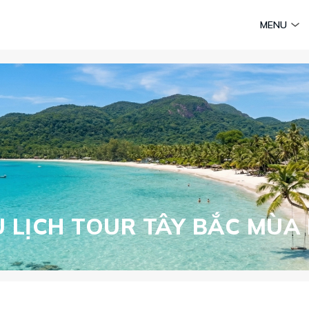
am
Huyền thoại Chăm Pa
Tinh hoa văn hoá biển
Sức sống 
MENU
Vietravel MICE
Vietravel Loyalty
Hành trình Caravan
t visa
 LỊCH TOUR TÂY BẮC MÙA