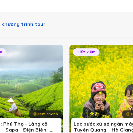
 chương trình tour
ệm
Tiết kiệm
Du lịch Tour Tây Bắc mùa hè
a Pa mờ sương, Mộc Châu xanh mát đến Điện Biên Phủ lịch
Xem nhanh
X
: Phú Thọ - Làng cổ
Lạc bước xứ sở ngàn mây
 - Sapa - Điện Biên -
Tuyên Quang – Hà Giang