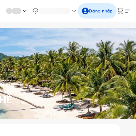
mới miền di sản
Từ cố đô đến thành thăng long
Ngắm ho
Đăng nhập
 HÈ