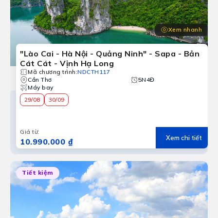
Xem nhanh
"Lào Cai - Hà Nội - Quảng Ninh" - Sapa - Bản
Cát Cát - Vịnh Hạ Long
Mã chương trình
:
NDCTH117
Cần Thơ
5N4Đ
Máy bay
29/08
30/09
Giá từ
:
Xem chi tiết
10.990.000 ₫
Tiết kiệm