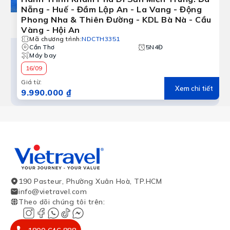
Nẵng - Huế - Đầm Lập An - La Vang - Động
Phong Nha & Thiên Đường - KDL Bà Nà - Cầu
Vàng - Hội An
Mã chương trình
:
NDCTH3351
Cần Thơ
5N4Đ
Máy bay
16/09
Giá từ
:
Xem chi tiết
9.990.000 ₫
190 Pasteur, Phường Xuân Hoà, TP.HCM
info@vietravel.com
Theo dõi chúng tôi trên
: