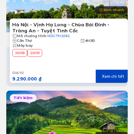
Xem nhanh
Hà Nội - Vịnh Hạ Long - Chùa Bái Đính -
Tràng An - Tuyệt Tình Cốc
Mã chương trình
:
NDCTH1061
Cần Thơ
4N3Đ
Máy bay
30/08
10/09
Giá từ
:
Xem chi tiết
9.290.000 ₫
Tiết kiệm