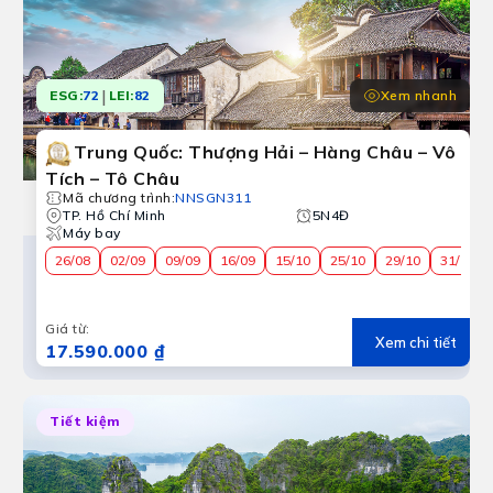
|
Xem nhanh
ESG:
72
LEI:
82
Trung Quốc: Thượng Hải – Hàng Châu – Vô
Tích – Tô Châu
Mã chương trình
:
NNSGN311
TP. Hồ Chí Minh
5N4Đ
Máy bay
26/08
02/09
09/09
16/09
15/10
25/10
29/10
31/10
Giá từ
:
Xem chi tiết
17.590.000 ₫
Du lịch Tour hè khởi hành từ Cần Th
Tiết kiệm