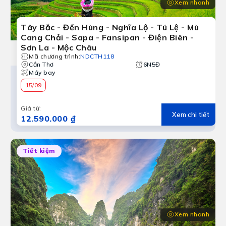
Xem nhanh
Tây Bắc - Đền Hùng - Nghĩa Lộ - Tú Lệ - Mù
Cang Chải - Sapa - Fansipan - Điện Biên -
Sơn La - Mộc Châu
Mã chương trình
:
NDCTH118
Cần Thơ
6N5Đ
Máy bay
15/09
Giá từ
:
Xem chi tiết
12.590.000 ₫
Tiết kiệm
Xem nhanh