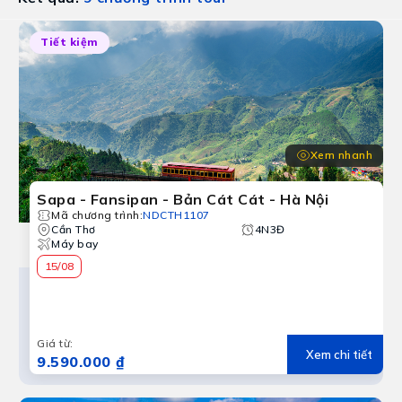
Tiết kiệm
Xem nhanh
Sapa - Fansipan - Bản Cát Cát - Hà Nội
Mã chương trình
:
NDCTH1107
Cần Thơ
4N3Đ
Máy bay
15/08
Giá từ
:
Xem chi tiết
9.590.000 ₫