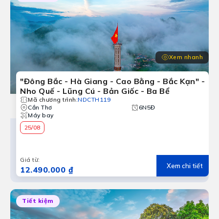
Xem nhanh
"Đông Bắc - Hà Giang - Cao Bằng - Bắc Kạn" -
Nho Quế - Lũng Cú - Bản Giốc - Ba Bể
Mã chương trình
:
NDCTH119
Cần Thơ
6N5Đ
Máy bay
25/08
Giá từ
:
Xem chi tiết
12.490.000 ₫
Tiết kiệm