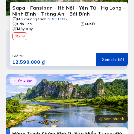
Sapa - Fansipan - Hà Nội - Yên Tử - Hạ Long -
Ninh Bình - Tràng An - Bái Đính
Mã chương trình
:
NDCTH122
Cần Thơ
6N5Đ
Máy bay
15/09
Giá từ
:
Xem chi tiết
12.590.000 ₫
Tiết kiệm
Xem nhanh
Hành Trình Khám Phá Di Sản Miền Trung: Đà