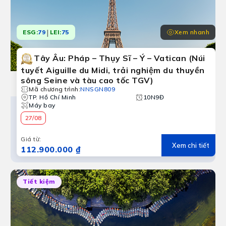
|
Xem nhanh
ESG:
79
LEI:
75
Tây Âu: Pháp – Thụy Sĩ – Ý – Vatican (Núi
Du lịch Lễ 2/9
tuyết Aiguille du Midi, trải nghiệm du thuyền
2/9 cùng nhau tận hưởng những phút giây sum vầy trên n
sông Seine và tàu cao tốc TGV)
Mã chương trình
:
NNSGN809
TP. Hồ Chí Minh
10N9Đ
Máy bay
27/08
Giá từ
:
Xem chi tiết
112.900.000 ₫
Tiết kiệm