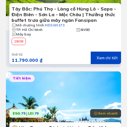
Tây Bắc: Phú Thọ - Làng cổ Hùng Lô - Sapa -
Điện Biên - Sơn La - Mộc Châu | Thưởng thức
buffet trưa giữa mây ngàn Fansipan
Mã chương trình
:
NDSGN173
TP. Hồ Chí Minh
6N5Đ
Máy bay
28/08
Giá từ
:
Xem chi tiết
11.790.000 ₫
Tiết kiệm
|
Xem nhanh
ESG:
75
LEI:
70