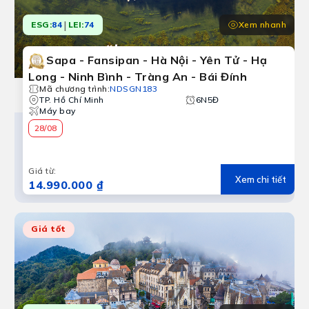
|
Xem nhanh
ESG:
84
LEI:
74
Sapa - Fansipan - Hà Nội - Yên Tử - Hạ
Long - Ninh Bình - Tràng An - Bái Đính
Mã chương trình
:
NDSGN183
TP. Hồ Chí Minh
6N5Đ
Máy bay
28/08
Giá từ
:
Xem chi tiết
14.990.000 ₫
Giá tốt