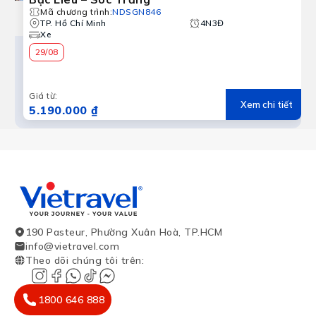
Mã chương trình
:
NDSGN846
TP. Hồ Chí Minh
4N3Đ
Xe
29/08
Giá từ
:
Xem chi tiết
5.190.000 ₫
190 Pasteur, Phường Xuân Hoà, TP.HCM
info@vietravel.com
Theo dõi chúng tôi trên
:
1800 646 888