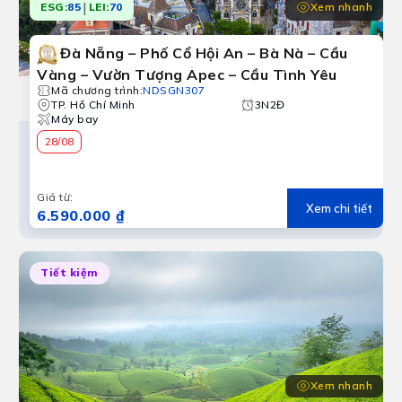
|
Xem nhanh
ESG:
85
LEI:
70
Đà Nẵng – Phố Cổ Hội An – Bà Nà – Cầu
Vàng – Vườn Tượng Apec – Cầu Tình Yêu
Mã chương trình
:
NDSGN307
TP. Hồ Chí Minh
3N2Đ
Máy bay
28/08
Giá từ
:
Xem chi tiết
6.590.000 ₫
Tiết kiệm
Xem nhanh