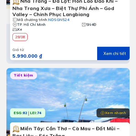
Nha Trang – Đà Lạt: Hòn Lao Đảo Khỉ –
Nha Trang Xưa – Biệt Thự Phi Ánh – God
Valley – Chinh Phục Langbiang
Mã chương trình
:
NDSGN524
TP. Hồ Chí Minh
5N4Đ
Xe
29/08
Giá từ
:
Xem chi tiết
5.990.000 ₫
Tiết kiệm
|
Xem nhanh
ESG:
82
LEI:
74
Miền Tây: Cần Thơ – Cà Mau – Đất Mũi –
Bạc Liêu – Sóc Trăng