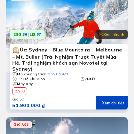
|
Xem nhanh
ESG:
86
LEI:
67
Úc: Sydney – Blue Mountains – Melbourne
– Mt. Buller (Trải Nghiệm Trượt Tuyết Mùa
Hè, Trải nghiệm khách sạn Novotel tại
Sydney)
Mã chương trình
:
NNSGN923
TP. Hồ Chí Minh
7N6Đ
Máy bay
27/08
Giá từ
:
Xem chi tiết
51.900.000 ₫
Giá tốt