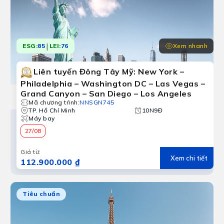
|
Xem nhanh
ESG:
85
LEI:
76
Liên tuyến Đông Tây Mỹ: New York –
Philadelphia – Washington DC – Las Vegas –
Grand Canyon – San Diego – Los Angeles
Mã chương trình
:
NNSGN745
TP. Hồ Chí Minh
10N9Đ
Máy bay
27/08
Giá từ
:
Xem chi tiết
112.900.000 ₫
Tiêu chuẩn