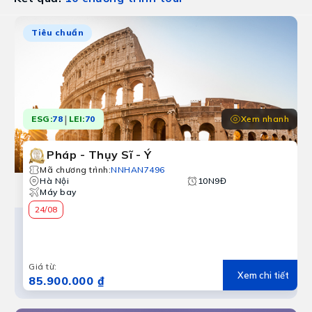
Tiêu chuẩn
|
Xem nhanh
ESG:
78
LEI:
70
Pháp - Thụy Sĩ - Ý
Mã chương trình
:
NNHAN7496
Hà Nội
10N9Đ
Máy bay
24/08
Giá từ
:
Xem chi tiết
85.900.000 ₫