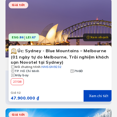
Giá tốt
|
Xem nhanh
ESG:
86
LEI:
67
Úc: Sydney - Blue Mountains – Melbourne
(01 ngày tự do Melbourne, Trải nghiệm khách
sạn Novotel tại Sydney)
Mã chương trình
:
NNSGN9232
TP. Hồ Chí Minh
7N6Đ
Máy bay
27/08
Giá từ
:
Xem chi tiết
47.900.000 ₫
Giá tốt