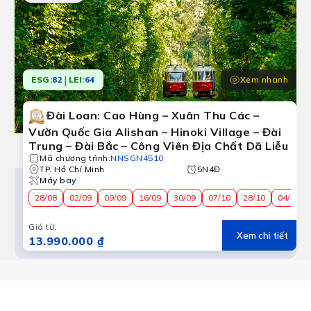
|
Xem nhanh
ESG:
82
LEI:
64
Đài Loan: Cao Hùng – Xuân Thu Các –
Vườn Quốc Gia Alishan – Hinoki Village – Đài
Trung – Đài Bắc – Công Viên Địa Chất Dã Liễu
Mã chương trình
:
NNSGN4510
TP. Hồ Chí Minh
5N4Đ
Máy bay
28/08
02/09
09/09
16/09
30/09
07/10
28/10
04/11
Giá từ
:
Xem chi tiết
13.990.000 ₫