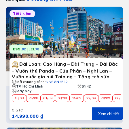
Tiết kiệm
|
Xem nhanh
ESG:
82
LEI:
78
Đài Loan: Cao Hùng – Đài Trung – Đài Bắc
– Vườn thú Panda – Cửu Phần – Nghi Lan –
Vườn quốc gia núi Taiping – Tặng trà sữa
Mã chương trình
:
NNSGN4512
TP. Hồ Chí Minh
5N4Đ
Máy bay
18/08
25/08
01/09
08/09
15/09
22/09
29/09
06/10
Giá từ
:
Xem chi tiết
14.990.000 ₫
Du lịch Đài Loan Lễ 2/9