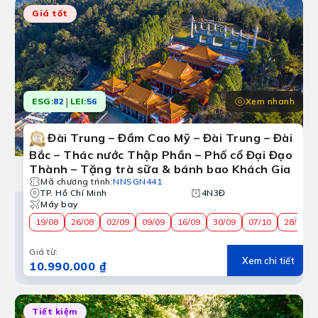
cổ Cửu Phần lãng mạn đến Đài Bắc sôi động, mỗi hành trì
Giá tốt
|
Xem nhanh
ESG:
82
LEI:
56
Đài Trung – Đầm Cao Mỹ – Đài Trung – Đài
Bắc – Thác nước Thập Phần – Phố cổ Đại Đạo
Thành – Tặng trà sữa & bánh bao Khách Gia
Mã chương trình
:
NNSGN441
TP. Hồ Chí Minh
4N3Đ
Máy bay
19/08
26/08
02/09
09/09
16/09
30/09
07/10
28/10
Giá từ
:
Xem chi tiết
10.990.000 ₫
Tiết kiệm