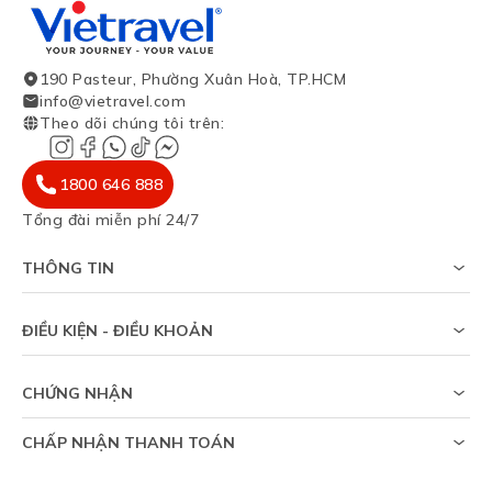
190 Pasteur, Phường Xuân Hoà, TP.HCM
info@vietravel.com
Theo dõi chúng tôi trên
:
1800 646 888
Tổng đài miễn phí 24/7
THÔNG TIN
Về chúng tôi
Khảo sát tỷ lệ đạt visa
ĐIỀU KIỆN - ĐIỀU KHOẢN
Tạp chí du lịch
Chính sách riêng tư
Tin tức
Thỏa thuận sử dụng
Sitemap
CHỨNG NHẬN
Chính sách bảo vệ dữ liệu cá nhân
Trợ giúp
CHẤP NHẬN THANH TOÁN